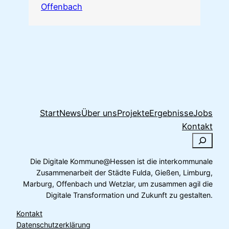
Offenbach
Start
News
Über uns
Projekte
Ergebnisse
Jobs
Kontakt
S
u
Die Digitale Kommune@Hessen ist die interkommunale
c
Zusammenarbeit der Städte Fulda, Gießen, Limburg,
h
Marburg, Offenbach und Wetzlar, um zusammen agil die
e
Digitale Transformation und Zukunft zu gestalten.
n
Kontakt
Datenschutzerklärung