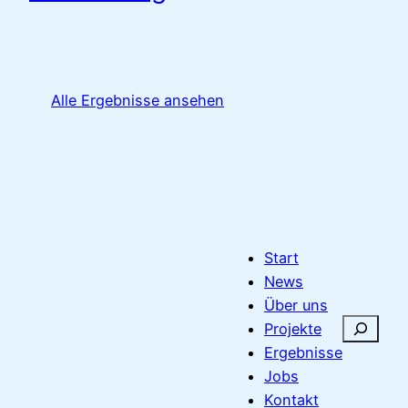
Alle Ergebnisse ansehen
Start
News
Über uns
S
Projekte
u
Ergebnisse
c
Jobs
h
Kontakt