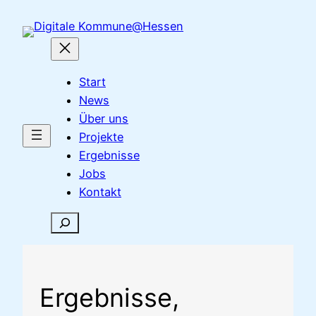
Zum
Inhalt
springen
Start
News
Über uns
Projekte
Ergebnisse
Jobs
Kontakt
Suchen
Ergebnisse,