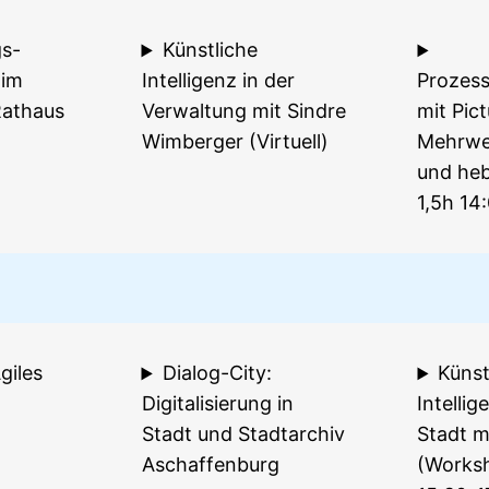
s-
Künstliche
 im
Intelligenz in der
Prozes
Rathaus
Verwaltung mit Sindre
mit Pict
Wimberger (Virtuell)
Mehrwe
und he
1,5h 14
giles
Dialog-City:
Künst
Digitalisierung in
Intellig
Stadt und Stadtarchiv
Stadt m
Aschaffenburg
(Worksh