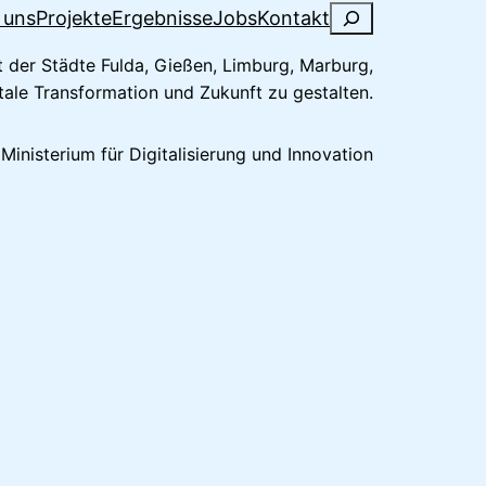
S
 uns
Projekte
Ergebnisse
Jobs
Kontakt
u
der Städte Fulda, Gießen, Limburg, Marburg,
c
ale Transformation und Zukunft zu gestalten.
h
e
inisterium für Digitalisierung und Innovation
n