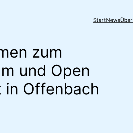
Start
News
Über
mmen zum
rum und Open
t in Offenbach