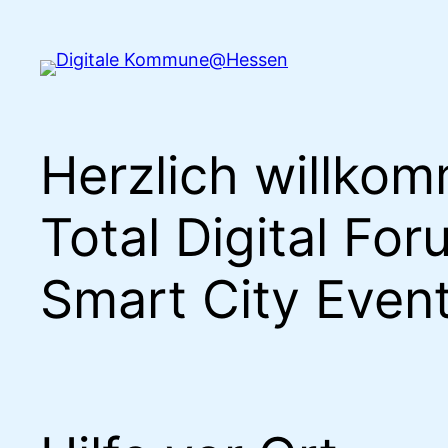
Zum
Inhalt
springen
Herzlich willko
Total Digital Fo
Smart City Even