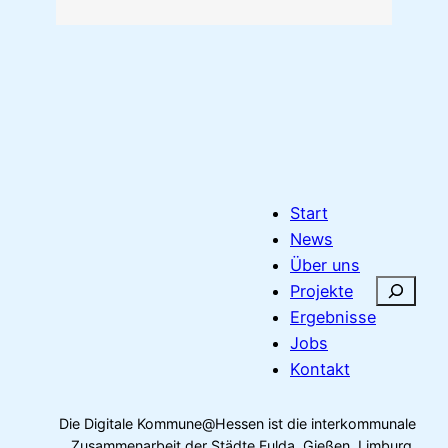
Start
News
Über uns
S
Projekte
u
Ergebnisse
c
Jobs
h
Kontakt
e
n
Die Digitale Kommune@Hessen ist die interkommunale
Zusammenarbeit der Städte Fulda, Gießen, Limburg,