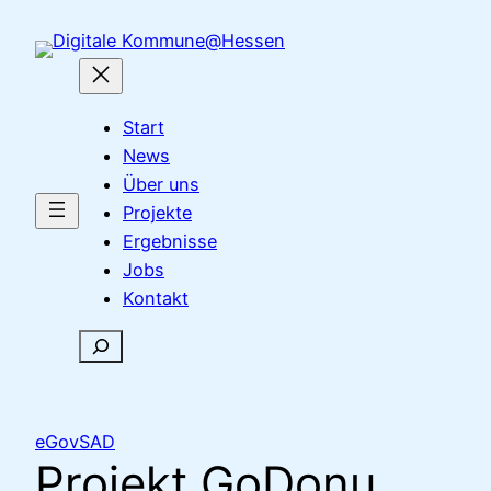
Zum
Inhalt
springen
Start
News
Über uns
Projekte
Ergebnisse
Jobs
Kontakt
Suchen
eGovSAD
Projekt GoDonu