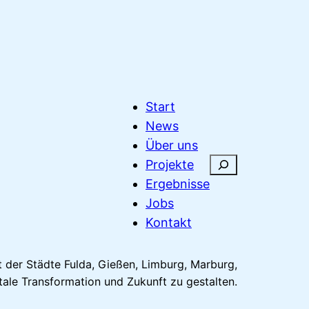
Start
News
Über uns
S
Projekte
u
Ergebnisse
c
Jobs
h
Kontakt
e
n
der Städte Fulda, Gießen, Limburg, Marburg,
ale Transformation und Zukunft zu gestalten.