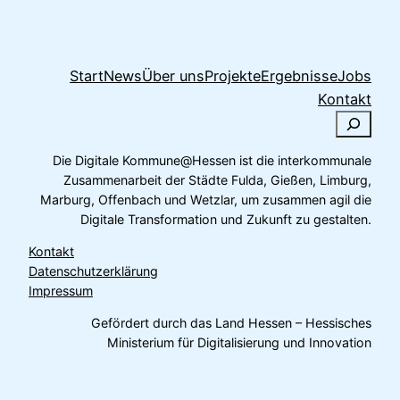
Start
News
Über uns
Projekte
Ergebnisse
Jobs
Kontakt
S
u
Die Digitale Kommune@Hessen ist die interkommunale
c
Zusammenarbeit der Städte Fulda, Gießen, Limburg,
h
Marburg, Offenbach und Wetzlar, um zusammen agil die
e
Digitale Transformation und Zukunft zu gestalten.
n
Kontakt
Datenschutzerklärung
Impressum
Gefördert durch das Land Hessen – Hessisches
Ministerium für Digitalisierung und Innovation