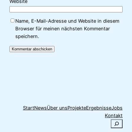
Website
Name, E-Mail-Adresse und Website in diesem
Browser für meinen nächsten Kommentar
speichern.
Start
News
Über uns
Projekte
Ergebnisse
Jobs
Kontakt
S
u