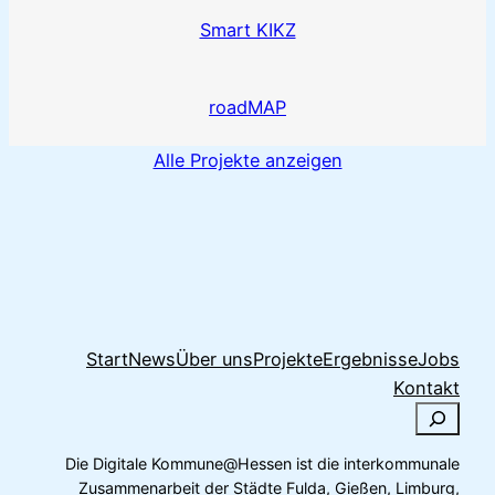
Smart KIKZ
roadMAP
Alle Projekte anzeigen
Start
News
Über uns
Projekte
Ergebnisse
Jobs
Kontakt
S
u
Die Digitale Kommune@Hessen ist die interkommunale
c
Zusammenarbeit der Städte Fulda, Gießen, Limburg,